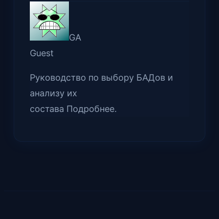
GA
Guest
Руководство по выбору БАДов и
анализу их
состава Подробнее.