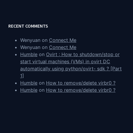
RECENT COMMENTS
Wenyuan
on
Connect Me
Wenyuan
on
Connect Me
Humble
on
Ovirt : How to shutdown/stop or
start virtual machines (VMs) in ovirt DC
automatically using python/ovirt- sdk ? [Part
1]
Humble
on
How to remove/delete virbr0 ?
Humble
on
How to remove/delete virbr0 ?