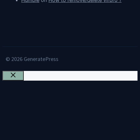
Humble
on
How to remove/delete virbr0 ?
© 2026 GeneratePress
Close