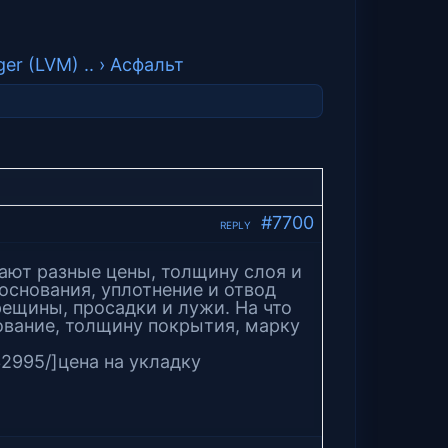
er (LVM) ..
›
Асфальт
#7700
REPLY
ают разные цены, толщину слоя и
 основания, уплотнение и отвод
рещины, просадки и лужи. На что
ование, толщину покрытия, марку
.32995/]цена на укладку