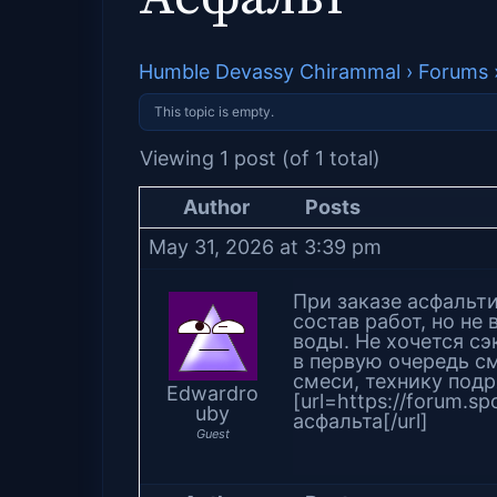
Humble Devassy Chirammal
›
Forums
This topic is empty.
Viewing 1 post (of 1 total)
Author
Posts
May 31, 2026 at 3:39 pm
При заказе асфальт
состав работ, но не
воды. Не хочется сэ
в первую очередь с
смеси, технику под
Edwardro
[url=https://forum.s
uby
асфальта[/url]
Guest