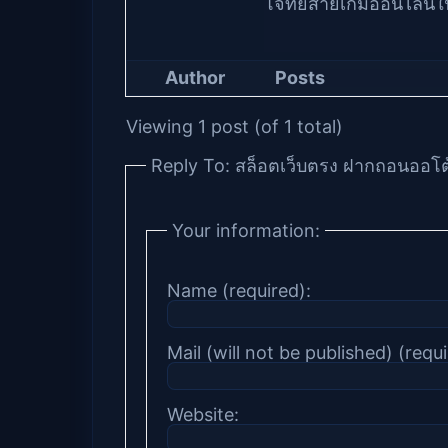
โจทย์สายเกมออนไลน์ในย
Author
Posts
Viewing 1 post (of 1 total)
Reply To: สล็อตเว็บตรง ฝากถอนออโต
Your information:
Name (required):
Mail (will not be published) (requi
Website: