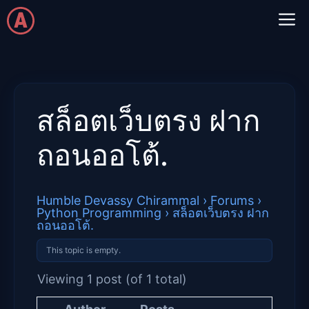
Skip
M
to
content
สล็อตเว็บตรง ฝาก
ถอนออโต้.
Humble Devassy Chirammal
›
Forums
›
Python Programming
›
สล็อตเว็บตรง ฝาก
ถอนออโต้.
This topic is empty.
Viewing 1 post (of 1 total)