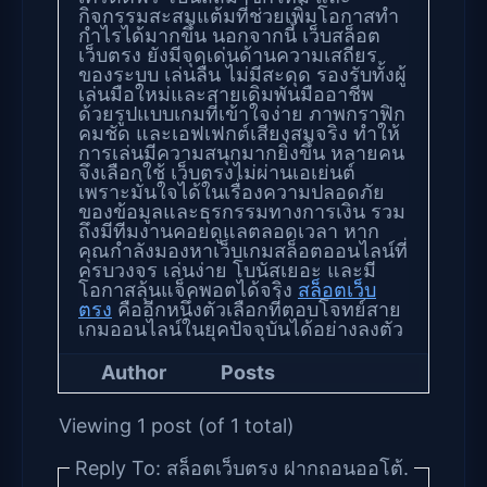
กิจกรรมสะสมแต้มที่ช่วยเพิ่มโอกาสทำ
กำไรได้มากขึ้น นอกจากนี้ เว็บสล็อต
เว็บตรง ยังมีจุดเด่นด้านความเสถียร
ของระบบ เล่นลื่น ไม่มีสะดุด รองรับทั้งผู้
เล่นมือใหม่และสายเดิมพันมืออาชีพ
ด้วยรูปแบบเกมที่เข้าใจง่าย ภาพกราฟิก
คมชัด และเอฟเฟกต์เสียงสมจริง ทำให้
การเล่นมีความสนุกมากยิ่งขึ้น หลายคน
จึงเลือกใช้ เว็บตรงไม่ผ่านเอเย่นต์
เพราะมั่นใจได้ในเรื่องความปลอดภัย
ของข้อมูลและธุรกรรมทางการเงิน รวม
ถึงมีทีมงานคอยดูแลตลอดเวลา หาก
คุณกำลังมองหาเว็บเกมสล็อตออนไลน์ที่
ครบวงจร เล่นง่าย โบนัสเยอะ และมี
โอกาสลุ้นแจ็คพอตได้จริง
สล็อตเว็บ
ตรง
คืออีกหนึ่งตัวเลือกที่ตอบโจทย์สาย
เกมออนไลน์ในยุคปัจจุบันได้อย่างลงตัว
Author
Posts
Viewing 1 post (of 1 total)
Reply To: สล็อตเว็บตรง ฝากถอนออโต้.