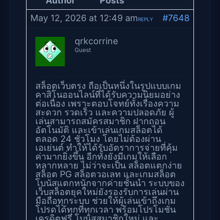
Author
Posts
May 12, 2026 at 12:49 am
#7648
REPLY
qrkcorrine
Guest
สล็อตเว็บตรง ถือเป็นหนึ่งในรูปแบบเกม
คาสิโนออนไลน์ที่ได้รับความนิยมอย่าง
ต่อเนื่อง เพราะตอบโจทย์ทั้งเรื่องความ
สะดวก รวดเร็ว และความปลอดภัย ผู้
เล่นสามารถสมัครสมาชิก ฝากถอน
อัตโนมัติ และเข้าเล่นเกมสล็อตได้
ตลอด 24 ชั่วโมง โดยไม่ต้องผ่าน
เอเย่นต์ ทำให้ได้รับอัตราการจ่ายที่คุ้ม
ค่ามากยิ่งขึ้น อีกทั้งยังมีเกมให้เลือก
หลากหลาย ไม่ว่าจะเป็น สล็อตแตกง่าย
สล็อต PG สล็อตวอเลท และเกมสล็อต
โบนัสแตกหนักจากค่ายชั้นนำ ระบบของ
เว็บสล็อตยุคใหม่ยังรองรับการเล่นผ่าน
มือถือทุกระบบ ช่วยให้ผู้เล่นเข้าถึงเกม
โปรดได้ทุกที่ทุกเวลา พร้อมโปรโมชั่น
เครดิตฟรี โบนัสสมาชิกใหม่ และ