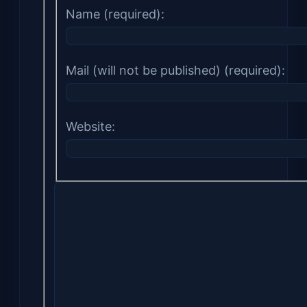
Name (required):
Mail (will not be published) (required):
Website: