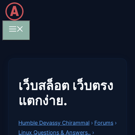
Skip
to
content
Menu
เว็บสล็อต เว็บตรง
แตกง่าย.
Humble Devassy Chirammal
›
Forums
›
Linux Questions & Answers..
›