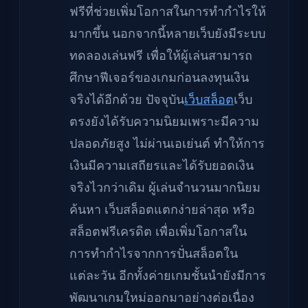
ฟรีที่ช่วยเพิ่มโอกาสในการทำกำไรให้
มากขึ้น นอกจากนี้หลายเว็บยังมีระบบ
ทดลองเล่นฟรี เพื่อให้ผู้เล่นสามารถ
ศึกษาฟีเจอร์ของเกมก่อนลงทุนเงิน
จริงได้อีกด้วย ปัจจุบัน
เว็บสล็อต
เว็บ
ตรงยังได้รับความนิยมเพราะมีความ
ปลอดภัยสูง ไม่ผ่านเอเย่นต์ ทำให้การ
เงินมีความเสถียรและได้รับยอดเงิน
จริงไวกว่าเดิม ผู้เล่นจำนวนมากนิยม
ค้นหา เว็บสล็อตแตกง่ายล่าสุด หรือ
สล็อตฟรีเครดิต เพื่อเพิ่มโอกาสใน
การทำกำไรจากการปั่นสล็อตใน
แต่ละวัน อีกทั้งค่ายเกมชั้นนำยังมีการ
พัฒนาเกมใหม่ออกมาอย่างต่อเนื่อง