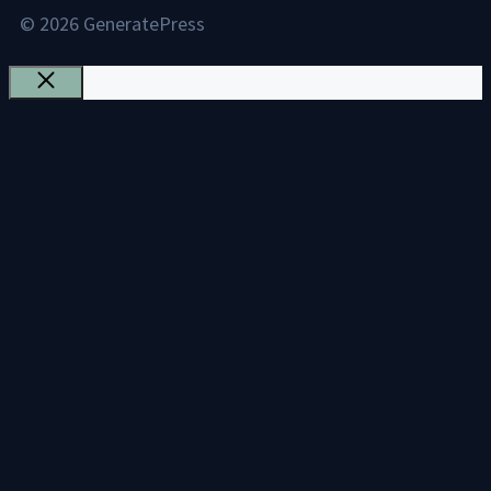
© 2026 GeneratePress
Close