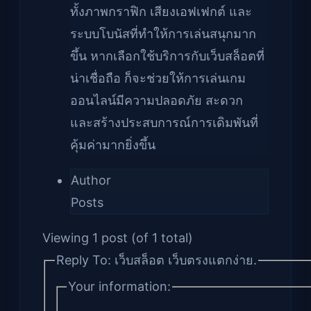
ทั้งภาพกราฟิก เสียงเอฟเฟกต์ และ
ระบบโบนัสที่ทำให้การเล่นสนุกมาก
ขึ้น หากเลือกใช้บริการกับเว็บสล็อตที่
น่าเชื่อถือ ก็จะช่วยให้การเล่นเกม
ออนไลน์มีความปลอดภัย สะดวก
และสร้างประสบการณ์การเดิมพันที่
คุ้มค่ามากยิ่งขึ้น
Author
Posts
Viewing 1 post (of 1 total)
Reply To: เว็บสล็อต เว็บตรงแตกง่าย.
Your information: