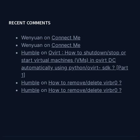
RECENT COMMENTS
Wenyuan
on
Connect Me
Wenyuan
on
Connect Me
Humble
on
Ovirt : How to shutdown/stop or
start virtual machines (VMs) in ovirt DC
automatically using python/ovirt- sdk ? [Part
1]
Humble
on
How to remove/delete virbr0 ?
Humble
on
How to remove/delete virbr0 ?