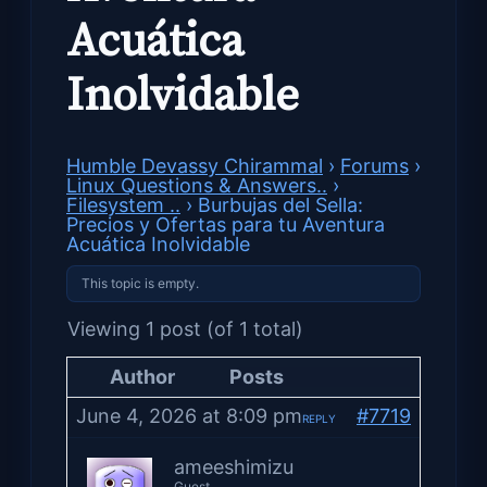
Acuática
Inolvidable
Humble Devassy Chirammal
›
Forums
›
Linux Questions & Answers..
›
Filesystem ..
›
Burbujas del Sella:
Precios y Ofertas para tu Aventura
Acuática Inolvidable
This topic is empty.
Viewing 1 post (of 1 total)
Author
Posts
June 4, 2026 at 8:09 pm
#7719
REPLY
ameeshimizu
Guest