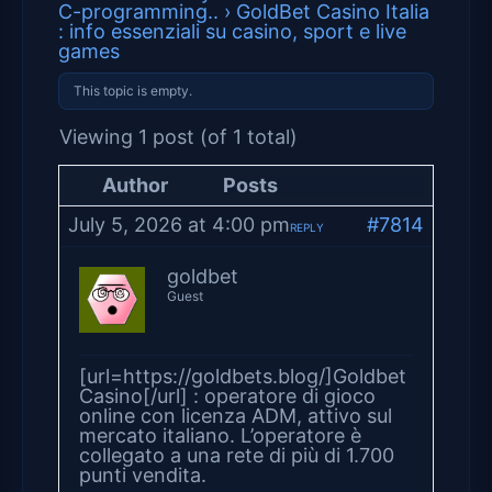
C-programming..
›
GoldBet Casino Italia
: info essenziali su casino, sport e live
games
This topic is empty.
Viewing 1 post (of 1 total)
Author
Posts
July 5, 2026 at 4:00 pm
#7814
REPLY
goldbet
Guest
[url=https://goldbets.blog/]Goldbet
Casino[/url] : operatore di gioco
online con licenza ADM, attivo sul
mercato italiano. L’operatore è
collegato a una rete di più di 1.700
punti vendita.