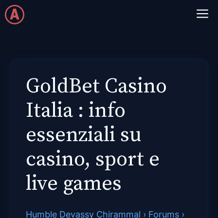
Skip
M
to
content
GoldBet Casino
Italia : info
essenziali su
casino, sport e
live games
Humble Devassy Chirammal
›
Forums
›