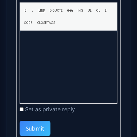
Set as private reply
Submit