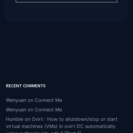
RECENT COMMENTS
Wenyuan
on
Connect Me
Wenyuan
on
Connect Me
Humble
on
Ovirt : How to shutdown/stop or start
virtual machines (VMs) in ovirt DC automatically