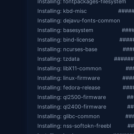
Installing: fontpackages-filesyst
Installing: kbd-misc #######
Installing: dejavu-fonts-common
Installing: basesystem ######
Installing: bind-license #####
Installing: ncurses-base #####
Installing: tzdata #########
Installing: libX11-common ####
Installing: linux-firmware ####
Installing: fedora-release ####
Installing: ql2500-firmware ###
Installing: ql2400-firmware ##
Installing: glibc-common ####
Installing: nss-softokn-freebl #