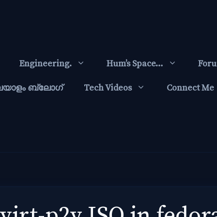
Engineering.
Hum’s Space…
For
ലയാളം ബ്ലോഗ്‌
Tech Videos
Connect Me
virt-p2v ISO in fedor