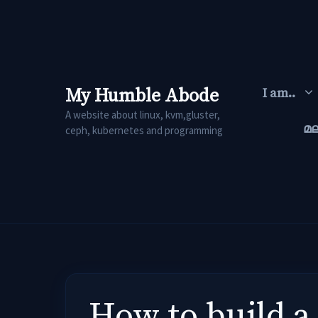
Skip
to
content
My Humble Abode
I am..
A website about linux, kvm,gluster,
മ
ceph, kubernetes and programming
How to build a 