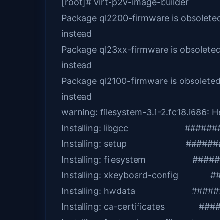
[root]# virt-p2v-image-builder
Package ql2200-firmware is obsoleted 
instead
Package ql23xx-firmware is obsoleted 
instead
Package ql2100-firmware is obsoleted 
instead
warning: filesystem-3.1-2.fc18.i686
Installing: libgcc #########
Installing: setup #########
Installing: filesystem ######
Installing: xkeyboard-config ##
Installing: hwdata ########
Installing: ca-certificates ###