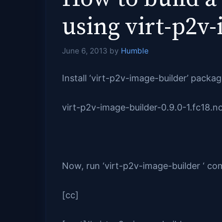
using virt-p2v-
June 6, 2013
by
Humble
Install ‘virt-p2v-image-builder’ packag
virt-p2v-image-builder-0.9.0-1.fc18.n
Now, run ‘virt-p2v-image-builder ‘
[cc]